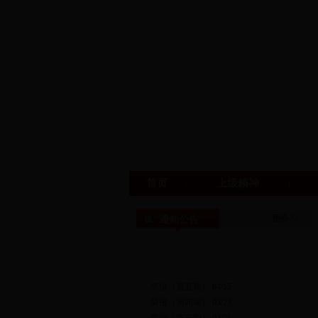
·
简报（第五期）
04/15
·
简报（第四期）
03/23
首页
上级精神
·
简报（第三期）
03/21
·
简报（第二期）
03/07
·
简报（第一期）
03/04
通知公告
·
简报（第五期）
04/15
·
简报（第四期）
03/23
·
简报（第三期）
03/21