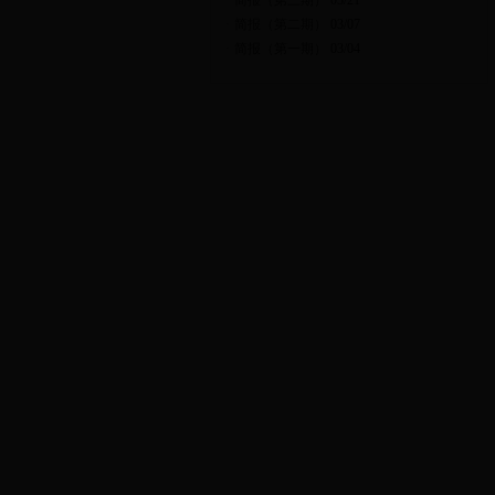
·
简报（第二期）
03/07
·
简报（第一期）
03/04